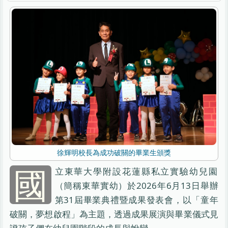
徐輝明校長為成功破關的畢業生頒獎
國
立東華大學附設花蓮縣私立實驗幼兒園
（簡稱東華實幼）於2026年6月13日舉辦
第31屆畢業典禮暨成果發表會，以「童年
破關，夢想啟程」為主題，透過成果展演與畢業儀式見