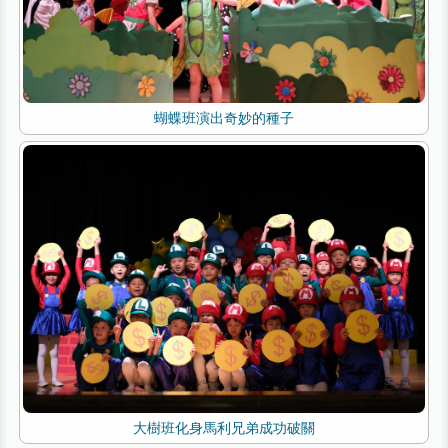
蝴蝶班演出奇妙的種子
大樹班化身馬利兄弟成功破關