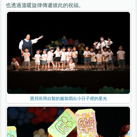
也透過溫暖旋律傳遞彼此的祝福。
寶貝班用自製的服裝唱出小日子裡的星光