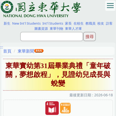
:::
跳
到
主
要
新生
New Int'l Students
Int'l Students
家長
在校生
教職員
校友
訪客
內
圖書資源
東華刊物
東華人才庫
容
區
:::
首頁
東華新聞
東華實幼第31屆畢業典禮「童年破
關，夢想啟程」，見證幼兒成長與
蛻變
最後更新日期 :
2026-06-18