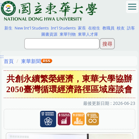
:::
跳
到
主
要
新生
New Int'l Students
Int'l Students
家長
在校生
教職員
校友
訪客
內
圖書資源
東華刊物
東華人才庫
容
區
:::
首頁
東華新聞
共創永續繁榮經濟，東華大學協辦
2050臺灣循環經濟路徑區域座談會
最後更新日期 :
2026-06-23