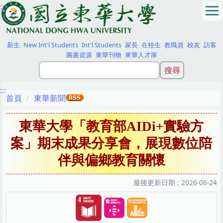
:::
跳
到
主
要
新生
New Int'l Students
Int'l Students
家長
在校生
教職員
校友
訪客
內
圖書資源
東華刊物
東華人才庫
容
區
:::
首頁
東華新聞
東華大學「教育部AIDi+實驗方
案」期末成果分享會，展現數位陪
伴與偏鄉教育關懷
最後更新日期 :
2026-06-24