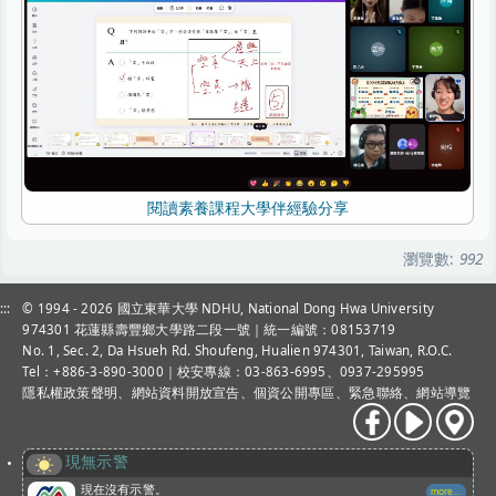
閱讀素養課程大學伴經驗分享
瀏覽數:
992
:::
© 1994 - 2026
國立東華大學 NDHU, National Dong Hwa University
974301 花蓮縣壽豐鄉大學路二段一號｜統一編號：08153719
No. 1, Sec. 2, Da Hsueh Rd. Shoufeng, Hualien 974301, Taiwan, R.O.C.
Tel：+886-3-890-3000
｜校安專線：03-863-6995、0937-295995
隱私權政策聲明
、
網站資料開放宣告
、
個資公開專區
、
緊急聯絡
、
網站導覽
現無示警
現在沒有示警。
more...