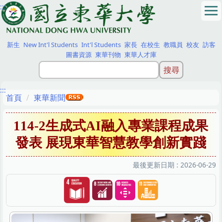
:::
跳
到
主
要
新生
New Int'l Students
Int'l Students
家長
在校生
教職員
校友
訪客
內
圖書資源
東華刊物
東華人才庫
容
區
:::
首頁
東華新聞
114-2生成式AI融入專業課程成果
發表 展現東華智慧教學創新實踐
最後更新日期 :
2026-06-29