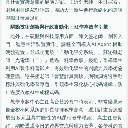
具社會實踐意義的展演方案。王沂釗老師「生涯探索」
則利用自建AI對話器，協助大一新生進行脈絡化的選課
與職涯發展規劃。
驅動技術創新與行政自動化：AI作為效率引擎
此外，在硬體與科技應用方面，陳文盛老師「創客入
門：智慧生活裝置實作」課程全面導入AI Agent 輔助
硬體建置，並成功開發「自動化評分系統」。莊沁融老
師「光電學（二）」透過「科學敘事」模組，引導學生
利用AI製作科普影片，有效強化學生的判讀力與學術倫
理意識。謝長倭老師「智慧計算實驗」則強調透過手動
標註與強化學習專題，引領學生深化核心代碼邏輯，防
止過度依賴AI生成程式碼。
教學卓越中心主任高台茜於會中時表示，非常樂見來
自全校不同系所的師長發揮教學創意，運用計畫資源發
展出多元且具前瞻性的AI課程教學模組。高主任更期
許，期盼透過今日的跨界交流與腦力激盪，各學科的實