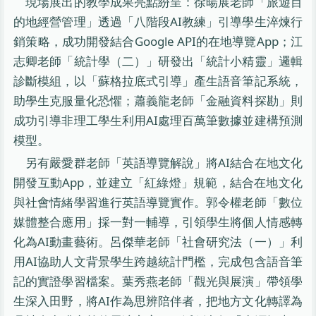
現場展出的教學成果亮點紛呈：徐暘展老師「旅遊目
的地經營管理」透過「八階段AI教練」引導學生淬煉行
銷策略，成功開發結合Google API的在地導覽App；江
志卿老師「統計學（二）」研發出「統計小精靈」邏輯
診斷模組，以「蘇格拉底式引導」產生語音筆記系統，
助學生克服量化恐懼；蕭義龍老師「金融資料探勘」則
成功引導非理工學生利用AI處理百萬筆數據並建構預測
模型。
另有嚴愛群老師「英語導覽解說」將AI結合在地文化
開發互動App，並建立「紅綠燈」規範，結合在地文化
與社會情緒學習進行英語導覽實作。郭令權老師「數位
媒體整合應用」採一對一輔導，引領學生將個人情感轉
化為AI動畫藝術。呂傑華老師「社會研究法（一）」利
用AI協助人文背景學生跨越統計門檻，完成包含語音筆
記的實證學習檔案。葉秀燕老師「觀光與展演」帶領學
生深入田野，將AI作為思辨陪伴者，把地方文化轉譯為