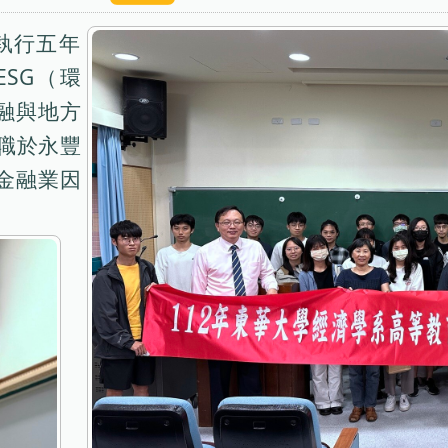
執行五年
SG（環
融與地方
現職於永豐
金融業因