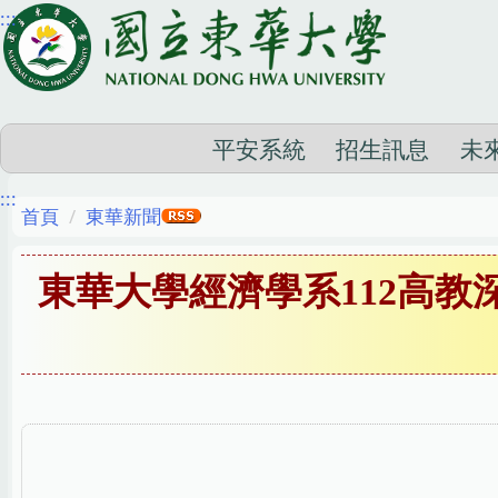
:::
跳
到
主
要
內
平安系統
招生訊息
未
容
:::
區
首頁
東華新聞
東華大學經濟學系112高