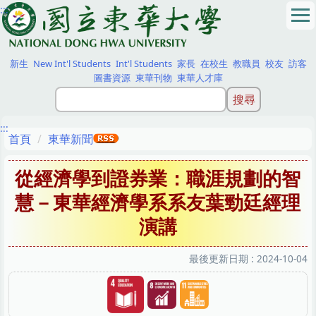
:::
跳
到
主
要
新生
New Int'l Students
Int'l Students
家長
在校生
教職員
校友
訪客
內
圖書資源
東華刊物
東華人才庫
容
區
:::
首頁
東華新聞
從經濟學到證券業：職涯規劃的智
慧－東華經濟學系系友葉勁廷經理
演講
最後更新日期 :
2024-10-04