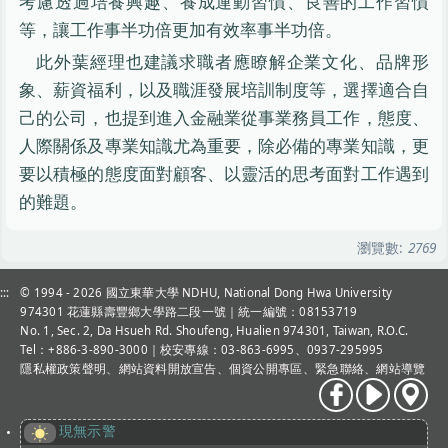
考慮透過培養興趣、養成運動習慣、良善的工作習慣
等，讓工作事半功倍更加有效率事半功倍。
此外葉經理也建議求職者應瞭解企業文化、品牌形
象、薪資福利，以及職涯發展培訓制度等，選擇適合自
己的公司，也提到進入金融業從事業務員工作，態度、
人際關係及專業知識尤為重要，除必備的專業知識，更
要以積極的態度面對顧客、以靈活的思考面對工作遇到
的難題。
瀏覽數:
2769
:::
© 1994 - 2026
國立東華大學 NDHU, National Dong Hwa University
974301 花蓮縣壽豐鄉大學路二段一號｜統一編號：08153719
No. 1, Sec. 2, Da Hsueh Rd. Shoufeng, Hualien 974301, Taiwan, R.O.C.
Tel：+886-3-890-3000
｜校安專線：03-863-6995、0937-295995
隱私權政策聲明
、
網站資料開放宣告
、
個資公開專區
、
緊急聯絡
、
網站導覽
現無示警