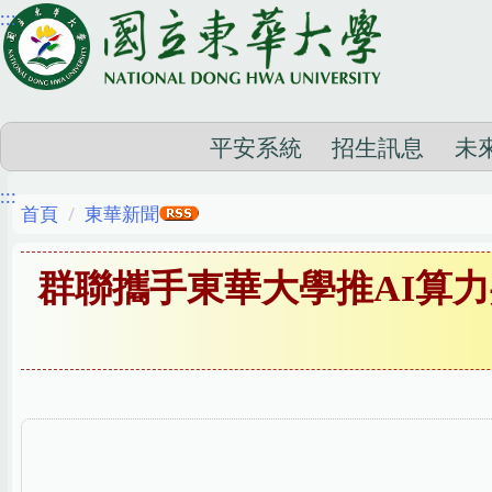
:::
跳
到
主
要
內
平安系統
招生訊息
未
容
:::
區
首頁
東華新聞
群聯攜手東華大學推AI算